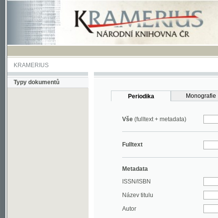
KRAMERIUS
Typy dokumentů
Monografie
Periodika
Vše
(fulltext + metadata)
Fulltext
Metadata
ISSN/ISBN
Název titulu
Autor
Rok
MDT