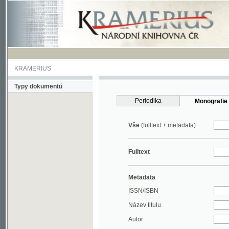
KRAMERIUS
Typy dokumentů
Periodika
Monografie
Vše
(fulltext + metadata)
Fulltext
Metadata
ISSN/ISBN
Název titulu
Autor
Rok
MDT