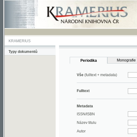
KRAMERIUS
Typy dokumentů
Monografie
Periodika
Vše
(fulltext + metadata)
Fulltext
Metadata
ISSN/ISBN
Název titulu
Autor
Rok
MDT