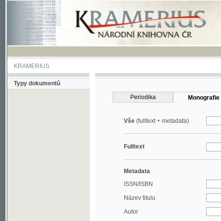
KRAMERIUS
Typy dokumentů
Periodika
Monografie
Vše
(fulltext + metadata)
Fulltext
Metadata
ISSN/ISBN
Název titulu
Autor
Rok
MDT