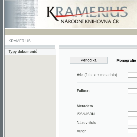
KRAMERIUS
Typy dokumentů
Periodika
Monografie
Vše
(fulltext + metadata)
Fulltext
Metadata
ISSN/ISBN
Název titulu
Autor
Rok
MDT