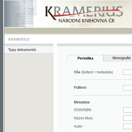
KRAMERIUS
Typy dokumentů
Monografie
Periodika
Vše
(fulltext + metadata)
Fulltext
Metadata
ISSN/ISBN
Název titulu
Autor
Rok
MDT