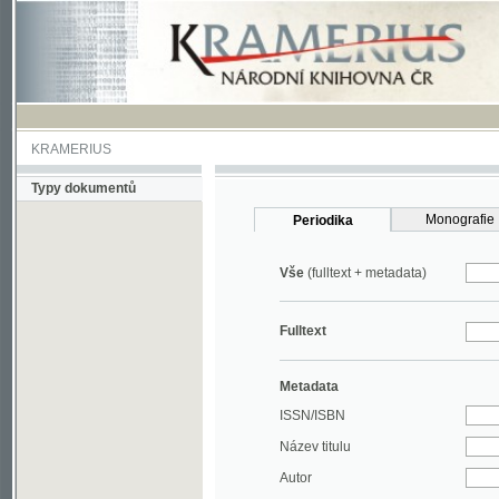
KRAMERIUS
Typy dokumentů
Monografie
Periodika
Vše
(fulltext + metadata)
Fulltext
Metadata
ISSN/ISBN
Název titulu
Autor
Rok
MDT