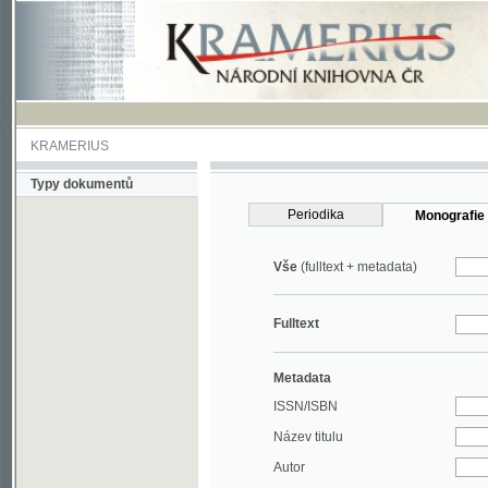
KRAMERIUS
Typy dokumentů
Periodika
Monografie
Vše
(fulltext + metadata)
Fulltext
Metadata
ISSN/ISBN
Název titulu
Autor
Rok
MDT