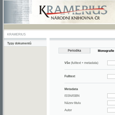
KRAMERIUS
Typy dokumentů
Periodika
Monografie
Vše
(fulltext + metadata)
Fulltext
Metadata
ISSN/ISBN
Název titulu
Autor
Rok
MDT