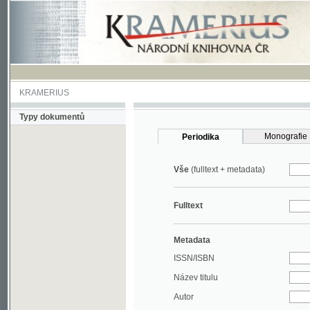
KRAMERIUS
Typy dokumentů
Monografie
Periodika
Vše
(fulltext + metadata)
Fulltext
Metadata
ISSN/ISBN
Název titulu
Autor
Rok
MDT