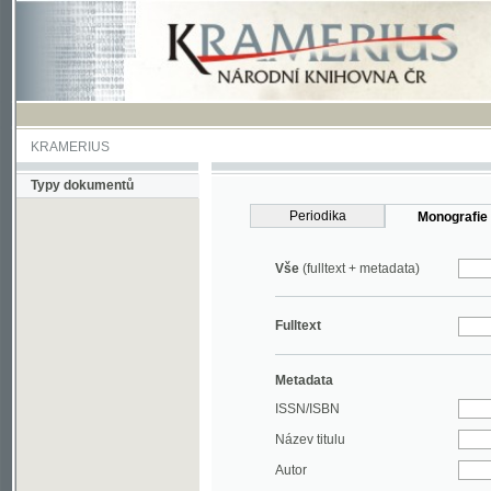
KRAMERIUS
Typy dokumentů
Periodika
Monografie
Vše
(fulltext + metadata)
Fulltext
Metadata
ISSN/ISBN
Název titulu
Autor
Rok
MDT