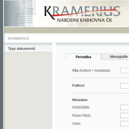
KRAMERIUS
Typy dokumentů
Monografie
Periodika
Vše
(fulltext + metadata)
Fulltext
Metadata
ISSN/ISBN
Název titulu
Autor
Rok
MDT