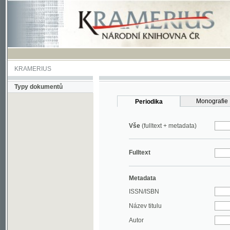
KRAMERIUS
Typy dokumentů
Monografie
Periodika
Vše
(fulltext + metadata)
Fulltext
Metadata
ISSN/ISBN
Název titulu
Autor
Rok
MDT