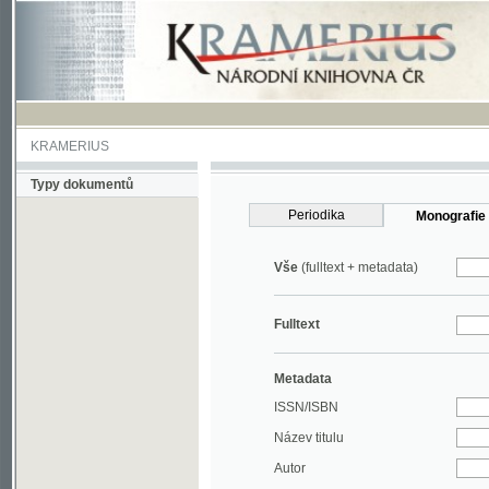
KRAMERIUS
Typy dokumentů
Periodika
Monografie
Vše
(fulltext + metadata)
Fulltext
Metadata
ISSN/ISBN
Název titulu
Autor
Rok
MDT