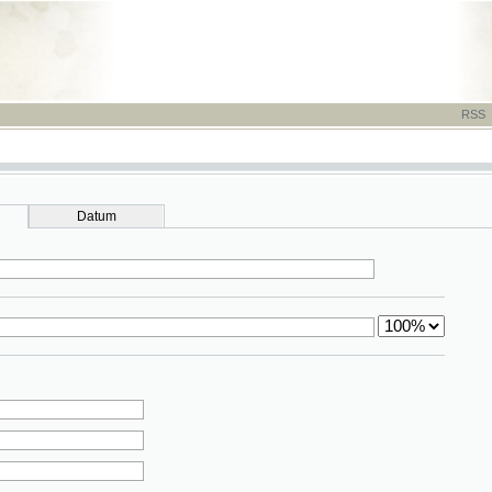
RSS
-
TISK
-
NÁP
Datum