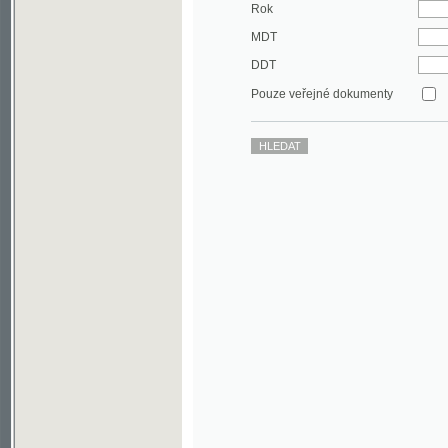
DDT
Pouze veřejné dokumenty
©2003-2010
Developed
under GNU GPL
by
Qbizm
,
NKČR
and
KNAV