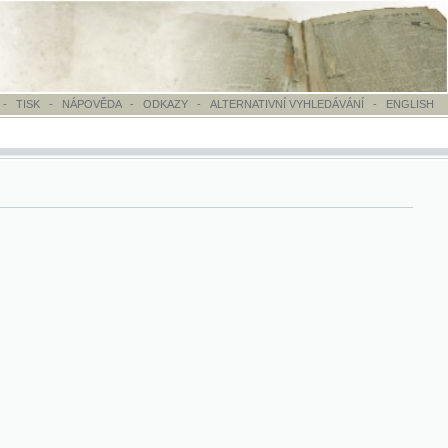
OVĚDA
-
ODKAZY
-
ALTERNATIVNÍ VYHLEDÁVÁNÍ
-
ENGLISH