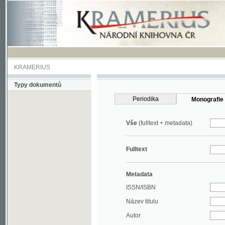
KRAMERIUS
Typy dokumentů
Periodika
Monografie
Vše
(fulltext + metadata)
Fulltext
Metadata
ISSN/ISBN
Název titulu
Autor
Rok
MDT