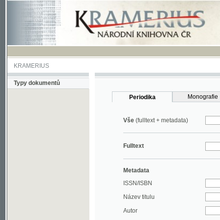
KRAMERIUS
Typy dokumentů
Monografie
Periodika
Vše
(fulltext + metadata)
Fulltext
Metadata
ISSN/ISBN
Název titulu
Autor
Rok
MDT