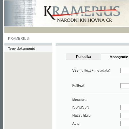
KRAMERIUS
Typy dokumentů
Periodika
Monografie
Vše
(fulltext + metadata)
Fulltext
Metadata
ISSN/ISBN
Název titulu
Autor
Rok
MDT