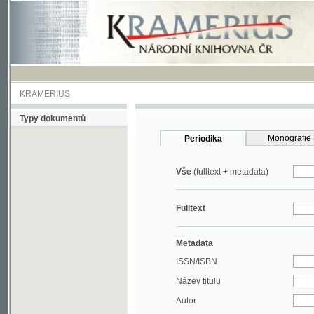
KRAMERIUS
Typy dokumentů
Monografie
Periodika
Vše
(fulltext + metadata)
Fulltext
Metadata
ISSN/ISBN
Název titulu
Autor
Rok
MDT