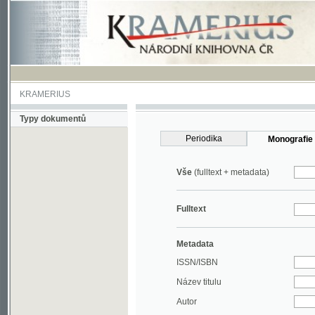
KRAMERIUS
Typy dokumentů
Periodika
Monografie
Vše
(fulltext + metadata)
Fulltext
Metadata
ISSN/ISBN
Název titulu
Autor
Rok
MDT