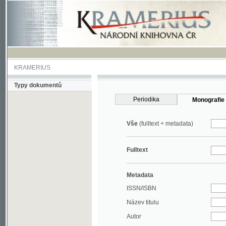
KRAMERIUS
Typy dokumentů
Periodika
Monografie
Vše
(fulltext + metadata)
Fulltext
Metadata
ISSN/ISBN
Název titulu
Autor
Rok
MDT