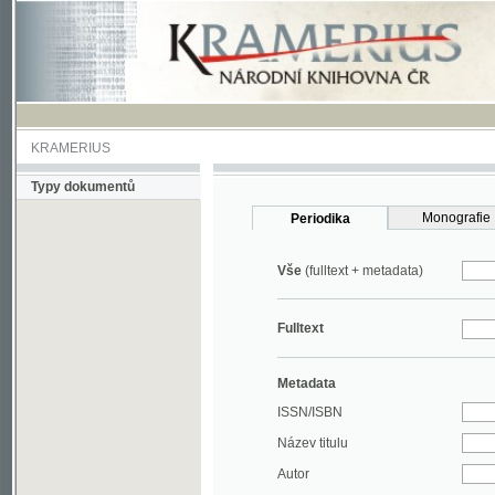
KRAMERIUS
Typy dokumentů
Monografie
Periodika
Vše
(fulltext + metadata)
Fulltext
Metadata
ISSN/ISBN
Název titulu
Autor
Rok
MDT