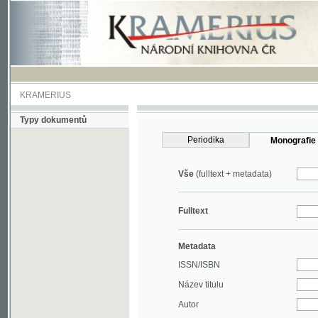
KRAMERIUS
Typy dokumentů
Periodika
Monografie
Vše
(fulltext + metadata)
Fulltext
Metadata
ISSN/ISBN
Název titulu
Autor
Rok
MDT