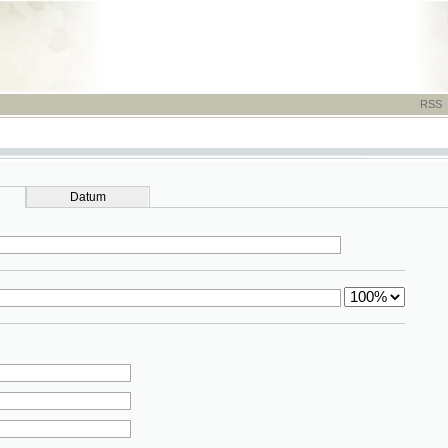
RSS
-
TISK
-
NÁP
Datum