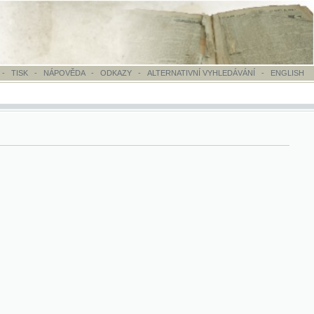
OVĚDA
-
ODKAZY
-
ALTERNATIVNÍ VYHLEDÁVÁNÍ
-
ENGLISH