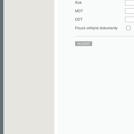
DDT
Pouze veřejné dokumenty
©2003-2010
Developed
under GNU GPL
by
Qbizm
,
NKČR
and
KNAV