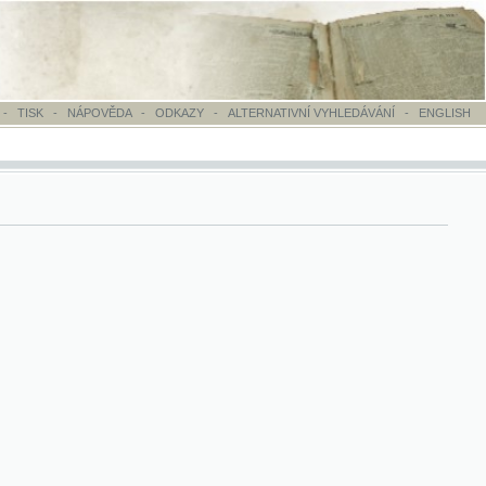
OVĚDA
-
ODKAZY
-
ALTERNATIVNÍ VYHLEDÁVÁNÍ
-
ENGLISH