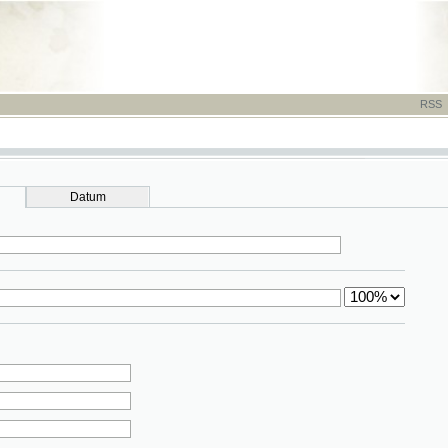
RSS
-
TISK
-
NÁP
Datum