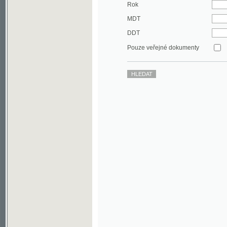
DDT
Pouze veřejné dokumenty
©2003-2010
Developed
under GNU GPL
by
Qbizm
,
NKČR
and
KNAV