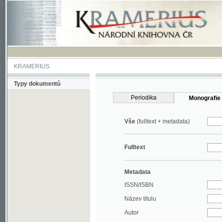
KRAMERIUS
Typy dokumentů
Periodika
Monografie
Vše
(fulltext + metadata)
Fulltext
Metadata
ISSN/ISBN
Název titulu
Autor
Rok
MDT