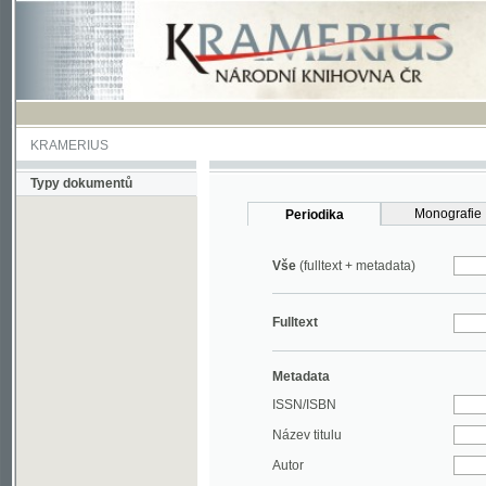
KRAMERIUS
Typy dokumentů
Monografie
Periodika
Vše
(fulltext + metadata)
Fulltext
Metadata
ISSN/ISBN
Název titulu
Autor
Rok
MDT