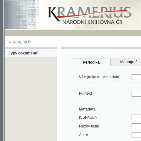
KRAMERIUS
Typy dokumentů
Monografie
Periodika
Vše
(fulltext + metadata)
Fulltext
Metadata
ISSN/ISBN
Název titulu
Autor
Rok
MDT