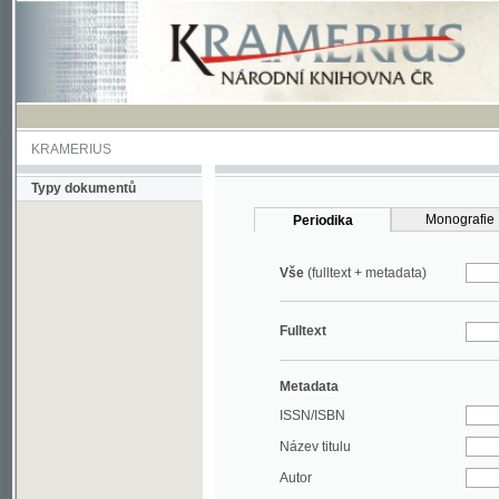
KRAMERIUS
Typy dokumentů
Monografie
Periodika
Vše
(fulltext + metadata)
Fulltext
Metadata
ISSN/ISBN
Název titulu
Autor
Rok
MDT