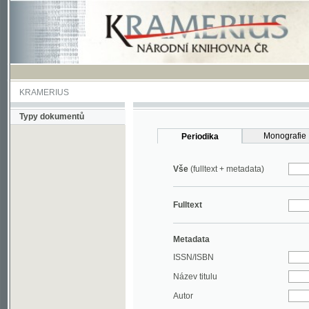
KRAMERIUS
Typy dokumentů
Monografie
Periodika
Vše
(fulltext + metadata)
Fulltext
Metadata
ISSN/ISBN
Název titulu
Autor
Rok
MDT