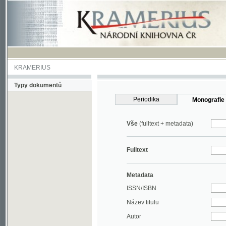
KRAMERIUS
Typy dokumentů
Periodika
Monografie
Vše
(fulltext + metadata)
Fulltext
Metadata
ISSN/ISBN
Název titulu
Autor
Rok
MDT