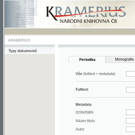
KRAMERIUS
Typy dokumentů
Monografie
Periodika
Vše
(fulltext + metadata)
Fulltext
Metadata
ISSN/ISBN
Název titulu
Autor
Rok
MDT