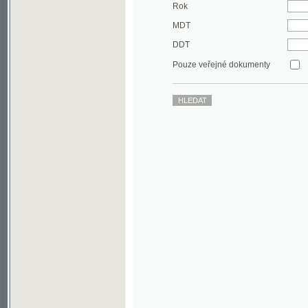
DDT
Pouze veřejné dokumenty
©2003-2010
Developed
under GNU GPL
by
Qbizm
,
NKČR
and
KNAV