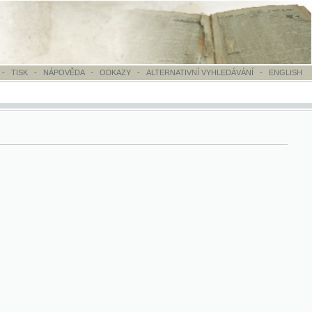
OVĚDA
-
ODKAZY
-
ALTERNATIVNÍ VYHLEDÁVÁNÍ
-
ENGLISH