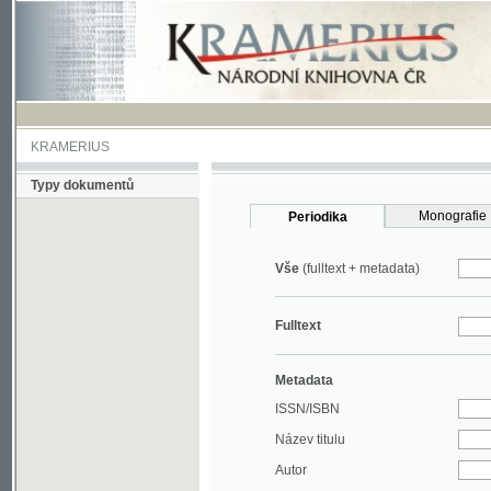
KRAMERIUS
Typy dokumentů
Monografie
Periodika
Vše
(fulltext + metadata)
Fulltext
Metadata
ISSN/ISBN
Název titulu
Autor
Rok
MDT