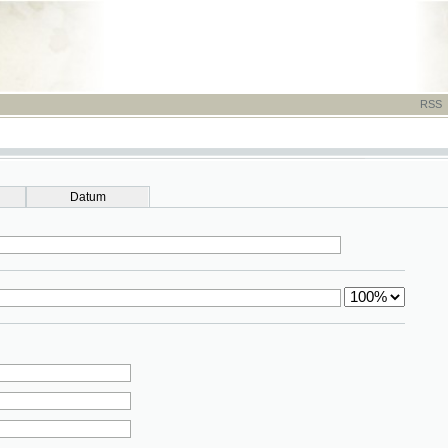
RSS
-
TISK
-
NÁP
Datum