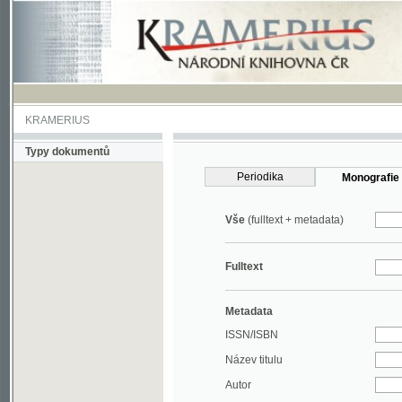
KRAMERIUS
Typy dokumentů
Periodika
Monografie
Vše
(fulltext + metadata)
Fulltext
Metadata
ISSN/ISBN
Název titulu
Autor
Rok
MDT