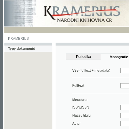
KRAMERIUS
Typy dokumentů
Periodika
Monografie
Vše
(fulltext + metadata)
Fulltext
Metadata
ISSN/ISBN
Název titulu
Autor
Rok
MDT