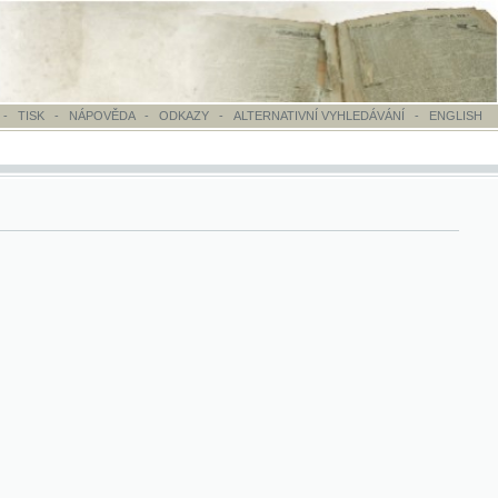
OVĚDA
-
ODKAZY
-
ALTERNATIVNÍ VYHLEDÁVÁNÍ
-
ENGLISH