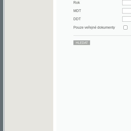
DDT
Pouze veřejné dokumenty
©2003-2010
Developed
under GNU GPL
by
Qbizm
,
NKČR
and
KNAV