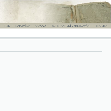
OVĚDA
-
ODKAZY
-
ALTERNATIVNÍ VYHLEDÁVÁNÍ
-
ENGLISH