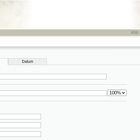
RSS
-
TISK
-
NÁP
Datum