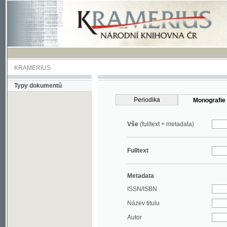
KRAMERIUS
Typy dokumentů
Periodika
Monografie
Vše
(fulltext + metadata)
Fulltext
Metadata
ISSN/ISBN
Název titulu
Autor
Rok
MDT