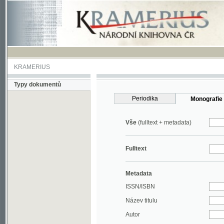
KRAMERIUS
Typy dokumentů
Periodika
Monografie
Vše
(fulltext + metadata)
Fulltext
Metadata
ISSN/ISBN
Název titulu
Autor
Rok
MDT