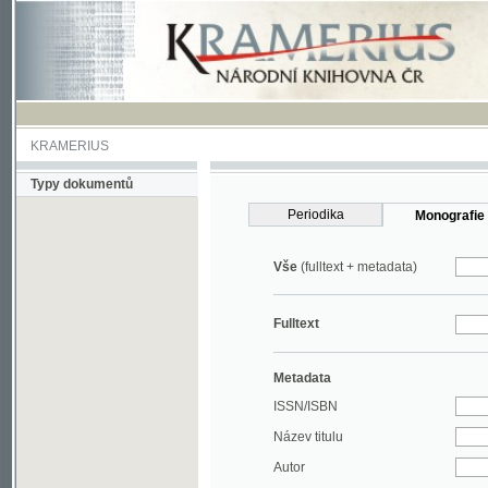
KRAMERIUS
Typy dokumentů
Periodika
Monografie
Vše
(fulltext + metadata)
Fulltext
Metadata
ISSN/ISBN
Název titulu
Autor
Rok
MDT