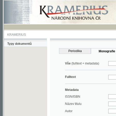
KRAMERIUS
Typy dokumentů
Periodika
Monografie
Vše
(fulltext + metadata)
Fulltext
Metadata
ISSN/ISBN
Název titulu
Autor
Rok
MDT