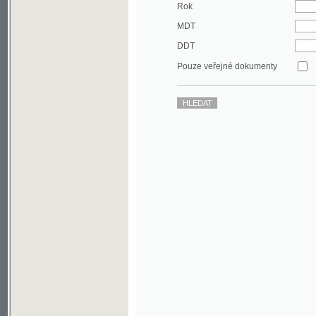
DDT
Pouze veřejné dokumenty
©2003-2010
Developed
under GNU GPL
by
Qbizm
,
NKČR
and
KNAV