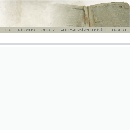
OVĚDA
-
ODKAZY
-
ALTERNATIVNÍ VYHLEDÁVÁNÍ
-
ENGLISH