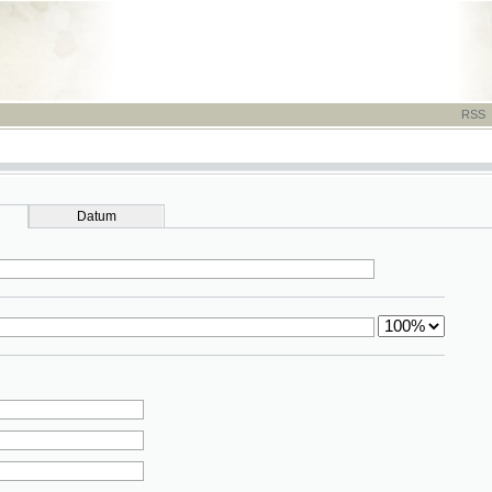
RSS
-
TISK
-
NÁP
Datum