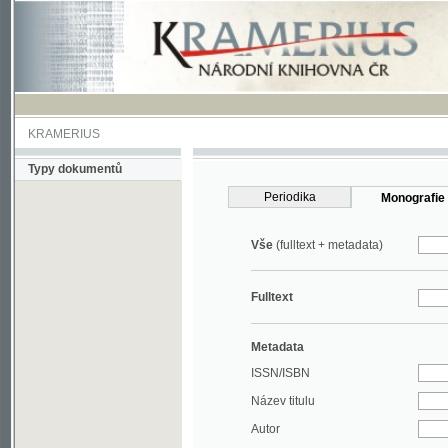
KRAMERIUS
Typy dokumentů
Periodika
Monografie
Vše
(fulltext + metadata)
Fulltext
Metadata
ISSN/ISBN
Název titulu
Autor
Rok
MDT