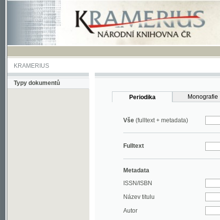
KRAMERIUS
Typy dokumentů
Monografie
Periodika
Vše
(fulltext + metadata)
Fulltext
Metadata
ISSN/ISBN
Název titulu
Autor
Rok
MDT