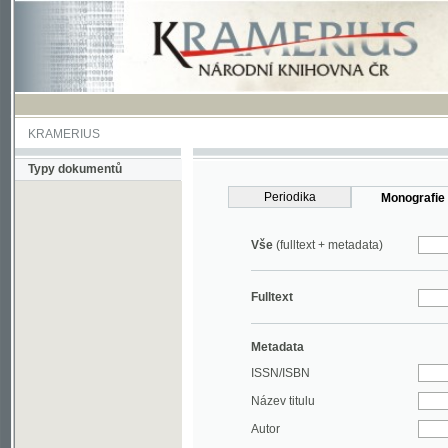
KRAMERIUS
Typy dokumentů
Periodika
Monografie
Vše
(fulltext + metadata)
Fulltext
Metadata
ISSN/ISBN
Název titulu
Autor
Rok
MDT