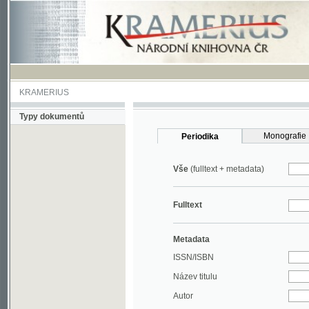
KRAMERIUS
Typy dokumentů
Monografie
Periodika
Vše
(fulltext + metadata)
Fulltext
Metadata
ISSN/ISBN
Název titulu
Autor
Rok
MDT