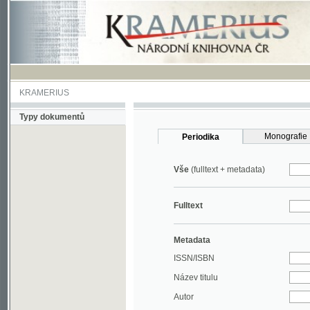
KRAMERIUS
Typy dokumentů
Monografie
Periodika
Vše
(fulltext + metadata)
Fulltext
Metadata
ISSN/ISBN
Název titulu
Autor
Rok
MDT