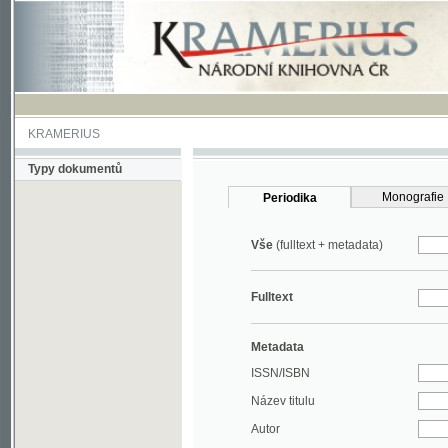
KRAMERIUS
Typy dokumentů
Monografie
Periodika
Vše
(fulltext + metadata)
Fulltext
Metadata
ISSN/ISBN
Název titulu
Autor
Rok
MDT