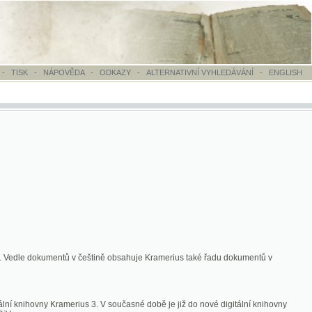
OVĚDA
-
ODKAZY
-
ALTERNATIVNÍ VYHLEDÁVÁNÍ
-
ENGLISH
ntů v češtině obsahuje Kramerius také řadu dokumentů v
merius 3. V současné době je již do nové digitální knihovny