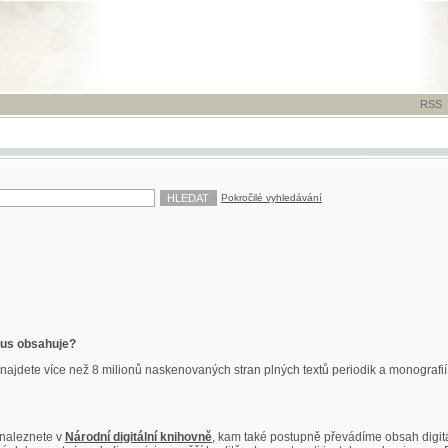
RSS
-
TISK
-
NÁP
Pokročilé vyhledávání
ahuje?
více než 8 milionů naskenovaných stran plných textů periodik a monografií. Vedle dokume
te v
Národní digitální knihovně
, kam také postupně převádíme obsah digitální knihovny Kra
y jsou k dispozici ve vyšší kvalitě a bez nutnosti instalace plug-inu pro DjVu.
znete na
ndk.cz