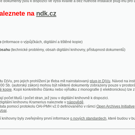
ace o výpůjčkách, digitální a tištěné kopie)
technické problémy, obsah digitální knihovny, přístupnost dokumentů)
ro jejich prohlížení je třeba mít nainstalovaný
plug-in DjVu
. Návod na instalaci naleznete
autorský zákon) mohou být některé dokumenty zobrazeny pouze v prostorách Národní kniho
 Kopii konkrétního článku nebo výňatku z monografie (i elektronickou) lze získat prostřed
itulů / počet stran, jež jsou v digitální knihovně k dispozici.
í knihovnu Kramerius naleznete v
nápovědě
.
mocí protokolu OAI-PMH v2.0 definovaného v rámci
Open Archives Initiative
. Implementace p
ny byly zveřejněny první informace
o nových standardech
, které budou v budoucnu využíván
Humoristické listy
Světozor
Smrt nesem