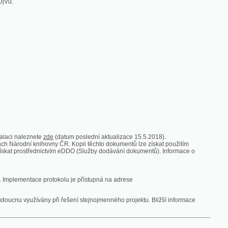
zde
(datum poslední aktualizace 15.5.2018).
vny ČR. Kopii těchto dokumentů lze získat použitím
nictvím eDDO (Služby dodávání dokumentů). Informace o
rotokolu je přístupná na adrese
y při řešení stejnojmenného projektu. Bližší informace
 ze vsi
V zajetí australských lidojedův