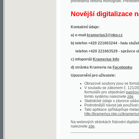
Kontaktní údaje:
a) e-mail
kramerius3@nkp.cz
b) telefon +420 221663244 - hala služeb
(inform
telefon +420 221663529 - správce obsahu
(
c) infoportál
Kramerius Info
d) stránka Krameria na
Facebooku
Upozornění pro uživatele:
Obrazové soubory jsou ve formátu DjVu, p
V souladu se zákonem č. 121/2000 Sb. (
formuláře pro objednání
papírové kopie
.
tomto systému naleznete
zde
.
Statistické údaje v závorce udávají počet t
Podrobnější návod jak používat digitáln
Tato aplikace zpřístupňuje metadata po
http://kramerius.nkp.cz/kramerius/oai
.
Na webových stránkách Národní digitální knihov
naleznete
zde
.
Ukázky zdigitalizovaných dokumentů:
Národní listy