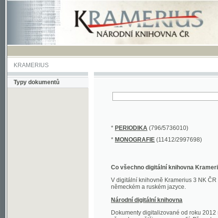
KRAMERIUS
Typy dokumentů
*
PERIODIKA
(796/5736010)
*
MONOGRAFIE
(11412/2997698)
Co všechno digitální knihovna Kramerius obs
V digitální knihovně Kramerius 3 NK ČR najdete 
německém a ruském jazyce.
Národní digitální knihovna
Dokumenty digitalizované od roku 2012 nalezne
převedena většina monografií. Převedené dokument
Novější digitalizace nale