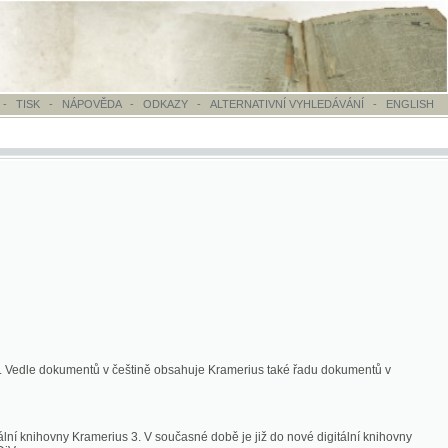
OVĚDA
-
ODKAZY
-
ALTERNATIVNÍ VYHLEDÁVÁNÍ
-
ENGLISH
ntů v češtině obsahuje Kramerius také řadu dokumentů v
merius 3. V současné době je již do nové digitální knihovny