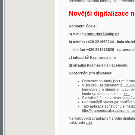
Kontaktní údaje:
a) e-mail
kramerius3@nkp.cz
b) telefon +420 221663244 - hala služeb
(inform
telefon +420 221663529 - správce obsahu
(
c) infoportál
Kramerius Info
d) stránka Krameria na
Facebooku
Upozornění pro uživatele:
Obrazové soubory jsou ve formátu DjVu, p
V souladu se zákonem č. 121/2000 Sb. (
formuláře pro objednání
papírové kopie
.
tomto systému naleznete
zde
.
Statistické údaje v závorce udávají počet t
Podrobnější návod jak používat digitáln
Tato aplikace zpřístupňuje metadata po
http://kramerius.nkp.cz/kramerius/oai
.
Na webových stránkách Národní digitální knihov
naleznete
zde
.
Ukázky zdigitalizovaných dokumentů:
Národní listy