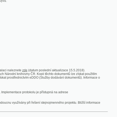
zde
(datum poslední aktualizace 15.5.2018).
vny ČR. Kopii těchto dokumentů lze získat použitím
nictvím eDDO (Služby dodávání dokumentů). Informace o
rotokolu je přístupná na adrese
y při řešení stejnojmenného projektu. Bližší informace
 ze vsi
V zajetí australských lidojedův