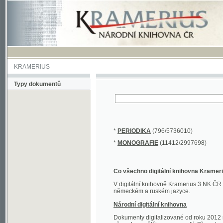
KRAMERIUS
Typy dokumentů
*
PERIODIKA
(796/5736010)
*
MONOGRAFIE
(11412/2997698)
Co všechno digitální knihovna Kramerius obs
V digitální knihovně Kramerius 3 NK ČR najdete 
německém a ruském jazyce.
Národní digitální knihovna
Dokumenty digitalizované od roku 2012 nalezne
převedena většina monografií. Převedené dokument
Novější digitalizace nale