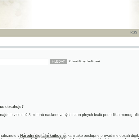
RSS
-
TISK
-
NÁP
Pokročilé vyhledávání
ahuje?
více než 8 milionů naskenovaných stran plných textů periodik a monografií. Vedle dokume
te v
Národní digitální knihovně
, kam také postupně převádíme obsah digitální knihovny Kra
y jsou k dispozici ve vyšší kvalitě a bez nutnosti instalace plug-inu pro DjVu.
znete na
ndk.cz