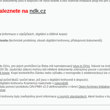
ace o výpůjčkách, digitální a tištěné kopie)
technické problémy, obsah digitální knihovny, přístupnost dokumentů)
ro jejich prohlížení je třeba mít nainstalovaný
plug-in DjVu
. Návod na instalaci naleznete
autorský zákon) mohou být některé dokumenty zobrazeny pouze v prostorách Národní kniho
 Kopii konkrétního článku nebo výňatku z monografie (i elektronickou) lze získat prostřed
itulů / počet stran, jež jsou v digitální knihovně k dispozici.
í knihovnu Kramerius naleznete v
nápovědě
.
mocí protokolu OAI-PMH v2.0 definovaného v rámci
Open Archives Initiative
. Implementace p
ny byly zveřejněny první informace
o nových standardech
, které budou v budoucnu využíván
Humoristické listy
Světozor
Smrt nesem