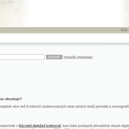
RSS
-
TISK
-
NÁP
Pokročilé vyhledávání
ahuje?
více než 8 milionů naskenovaných stran plných textů periodik a monografií. Vedle dokume
te v
Národní digitální knihovně
, kam také postupně převádíme obsah digitální knihovny Kra
y jsou k dispozici ve vyšší kvalitě a bez nutnosti instalace plug-inu pro DjVu.
znete na
ndk.cz