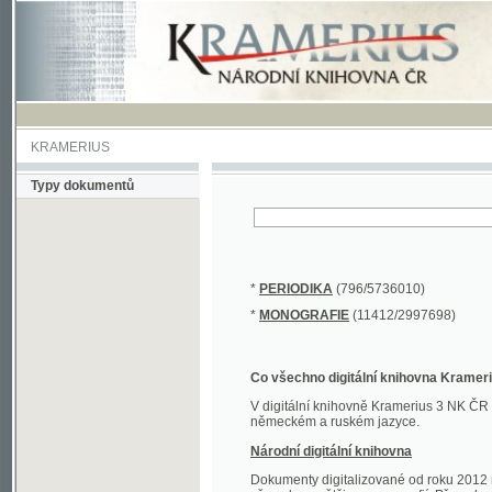
KRAMERIUS
Typy dokumentů
*
PERIODIKA
(796/5736010)
*
MONOGRAFIE
(11412/2997698)
Co všechno digitální knihovna Kramerius obs
V digitální knihovně Kramerius 3 NK ČR najdete 
německém a ruském jazyce.
Národní digitální knihovna
Dokumenty digitalizované od roku 2012 nalezne
převedena většina monografií. Převedené dokument
Novější digitalizace nale