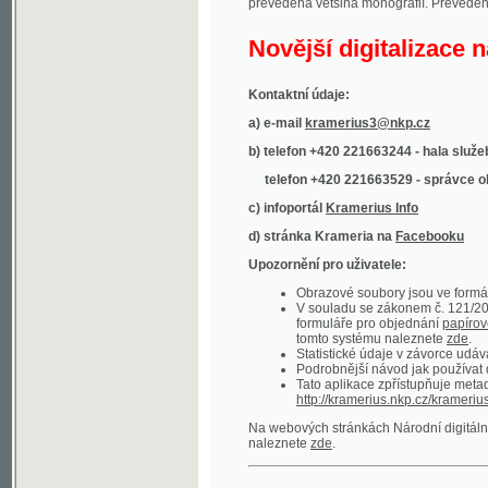
Kontaktní údaje:
a) e-mail
kramerius3@nkp.cz
b) telefon +420 221663244 - hala služeb
(inform
telefon +420 221663529 - správce obsahu
(
c) infoportál
Kramerius Info
d) stránka Krameria na
Facebooku
Upozornění pro uživatele:
Obrazové soubory jsou ve formátu DjVu, p
V souladu se zákonem č. 121/2000 Sb. (
formuláře pro objednání
papírové kopie
.
tomto systému naleznete
zde
.
Statistické údaje v závorce udávají počet t
Podrobnější návod jak používat digitáln
Tato aplikace zpřístupňuje metadata po
http://kramerius.nkp.cz/kramerius/oai
.
Na webových stránkách Národní digitální knihov
naleznete
zde
.
Ukázky zdigitalizovaných dokumentů:
Národní listy