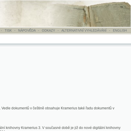
OVĚDA
-
ODKAZY
-
ALTERNATIVNÍ VYHLEDÁVÁNÍ
-
ENGLISH
ntů v češtině obsahuje Kramerius také řadu dokumentů v
merius 3. V současné době je již do nové digitální knihovny