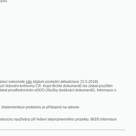
zde
(datum poslední aktualizace 15.5.2018).
vny ČR. Kopii těchto dokumentů lze získat použitím
nictvím eDDO (Služby dodávání dokumentů). Informace o
rotokolu je přístupná na adrese
y při řešení stejnojmenného projektu. Bližší informace
 ze vsi
V zajetí australských lidojedův