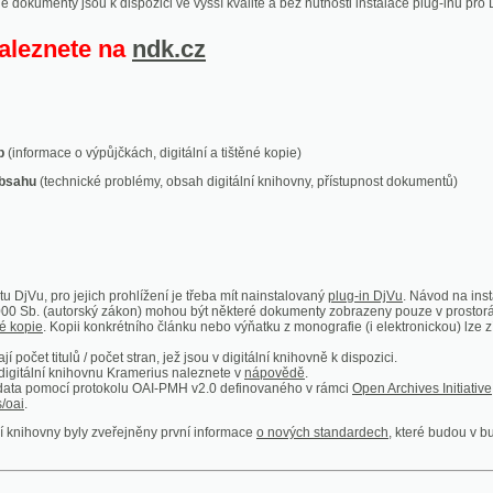
ace o výpůjčkách, digitální a tištěné kopie)
technické problémy, obsah digitální knihovny, přístupnost dokumentů)
ro jejich prohlížení je třeba mít nainstalovaný
plug-in DjVu
. Návod na instalaci naleznete
autorský zákon) mohou být některé dokumenty zobrazeny pouze v prostorách Národní kniho
 Kopii konkrétního článku nebo výňatku z monografie (i elektronickou) lze získat prostřed
itulů / počet stran, jež jsou v digitální knihovně k dispozici.
í knihovnu Kramerius naleznete v
nápovědě
.
mocí protokolu OAI-PMH v2.0 definovaného v rámci
Open Archives Initiative
. Implementace p
ny byly zveřejněny první informace
o nových standardech
, které budou v budoucnu využíván
Humoristické listy
Světozor
Smrt nesem