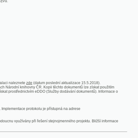
zde
(datum poslední aktualizace 15.5.2018).
vny ČR. Kopii těchto dokumentů lze získat použitím
nictvím eDDO (Služby dodávání dokumentů). Informace o
rotokolu je přístupná na adrese
y při řešení stejnojmenného projektu. Bližší informace
 ze vsi
V zajetí australských lidojedův