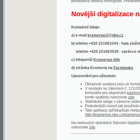
Kontaktní údaje:
a) e-mail
kramerius3@nkp.cz
b) telefon +420 221663244 - hala služeb
(inform
telefon +420 221663529 - správce obsahu
(
c) infoportál
Kramerius Info
d) stránka Krameria na
Facebooku
Upozornění pro uživatele:
Obrazové soubory jsou ve formátu DjVu, p
V souladu se zákonem č. 121/2000 Sb. (
formuláře pro objednání
papírové kopie
.
tomto systému naleznete
zde
.
Statistické údaje v závorce udávají počet t
Podrobnější návod jak používat digitáln
Tato aplikace zpřístupňuje metadata po
http://kramerius.nkp.cz/kramerius/oai
.
Na webových stránkách Národní digitální knihov
naleznete
zde
.
Ukázky zdigitalizovaných dokumentů:
Národní listy