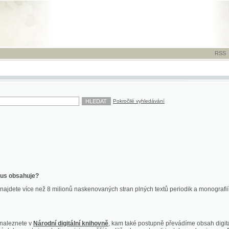
RSS
-
TISK
-
NÁP
Pokročilé vyhledávání
ahuje?
více než 8 milionů naskenovaných stran plných textů periodik a monografií. Vedle dokume
te v
Národní digitální knihovně
, kam také postupně převádíme obsah digitální knihovny Kra
y jsou k dispozici ve vyšší kvalitě a bez nutnosti instalace plug-inu pro DjVu.
znete na
ndk.cz