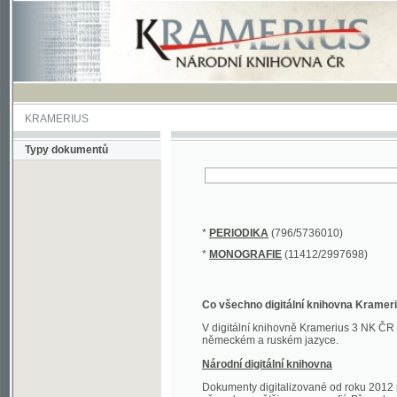
KRAMERIUS
Typy dokumentů
*
PERIODIKA
(796/5736010)
*
MONOGRAFIE
(11412/2997698)
Co všechno digitální knihovna Kramerius obs
V digitální knihovně Kramerius 3 NK ČR najdete 
německém a ruském jazyce.
Národní digitální knihovna
Dokumenty digitalizované od roku 2012 nalezne
převedena většina monografií. Převedené dokument
Novější digitalizace nale