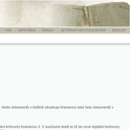
OVĚDA
-
ODKAZY
-
ALTERNATIVNÍ VYHLEDÁVÁNÍ
-
ENGLISH
ntů v češtině obsahuje Kramerius také řadu dokumentů v
merius 3. V současné době je již do nové digitální knihovny