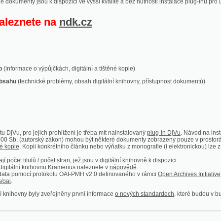
ace o výpůjčkách, digitální a tištěné kopie)
technické problémy, obsah digitální knihovny, přístupnost dokumentů)
ro jejich prohlížení je třeba mít nainstalovaný
plug-in DjVu
. Návod na instalaci naleznete
autorský zákon) mohou být některé dokumenty zobrazeny pouze v prostorách Národní kniho
 Kopii konkrétního článku nebo výňatku z monografie (i elektronickou) lze získat prostřed
itulů / počet stran, jež jsou v digitální knihovně k dispozici.
í knihovnu Kramerius naleznete v
nápovědě
.
mocí protokolu OAI-PMH v2.0 definovaného v rámci
Open Archives Initiative
. Implementace p
ny byly zveřejněny první informace
o nových standardech
, které budou v budoucnu využíván
Humoristické listy
Světozor
Smrt nesem