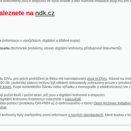
ace o výpůjčkách, digitální a tištěné kopie)
technické problémy, obsah digitální knihovny, přístupnost dokumentů)
ro jejich prohlížení je třeba mít nainstalovaný
plug-in DjVu
. Návod na instalaci naleznete
autorský zákon) mohou být některé dokumenty zobrazeny pouze v prostorách Národní kniho
 Kopii konkrétního článku nebo výňatku z monografie (i elektronickou) lze získat prostřed
itulů / počet stran, jež jsou v digitální knihovně k dispozici.
í knihovnu Kramerius naleznete v
nápovědě
.
mocí protokolu OAI-PMH v2.0 definovaného v rámci
Open Archives Initiative
. Implementace p
ny byly zveřejněny první informace
o nových standardech
, které budou v budoucnu využíván
Humoristické listy
Světozor
Smrt nesem