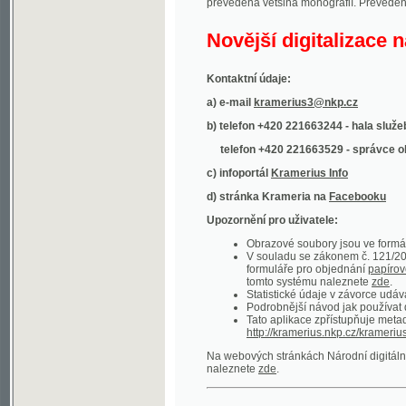
Kontaktní údaje:
a) e-mail
kramerius3@nkp.cz
b) telefon +420 221663244 - hala služeb
(inform
telefon +420 221663529 - správce obsahu
(
c) infoportál
Kramerius Info
d) stránka Krameria na
Facebooku
Upozornění pro uživatele:
Obrazové soubory jsou ve formátu DjVu, p
V souladu se zákonem č. 121/2000 Sb. (
formuláře pro objednání
papírové kopie
.
tomto systému naleznete
zde
.
Statistické údaje v závorce udávají počet t
Podrobnější návod jak používat digitáln
Tato aplikace zpřístupňuje metadata po
http://kramerius.nkp.cz/kramerius/oai
.
Na webových stránkách Národní digitální knihov
naleznete
zde
.
Ukázky zdigitalizovaných dokumentů:
Národní listy