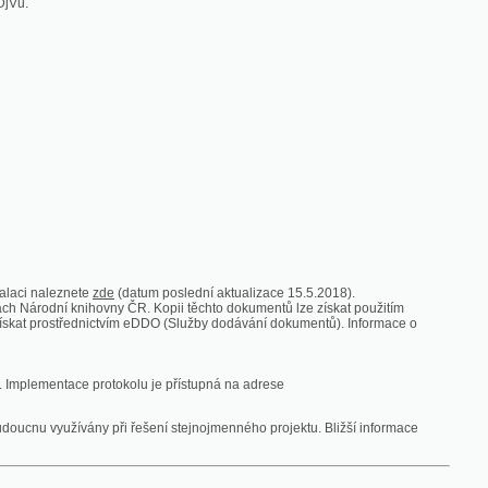
zde
(datum poslední aktualizace 15.5.2018).
vny ČR. Kopii těchto dokumentů lze získat použitím
nictvím eDDO (Služby dodávání dokumentů). Informace o
rotokolu je přístupná na adrese
y při řešení stejnojmenného projektu. Bližší informace
 ze vsi
V zajetí australských lidojedův