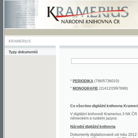
KRAMERIUS
Typy dokumentů
*
PERIODIKA
(796/5736010)
*
MONOGRAFIE
(11412/2997698)
Co všechno digitální knihovna Kramerius obs
V digitální knihovně Kramerius 3 NK ČR najdete 
německém a ruském jazyce.
Národní digitální knihovna
Dokumenty digitalizované od roku 2012 nalezne
převedena většina monografií. Převedené dokument
Novější digitalizace nale