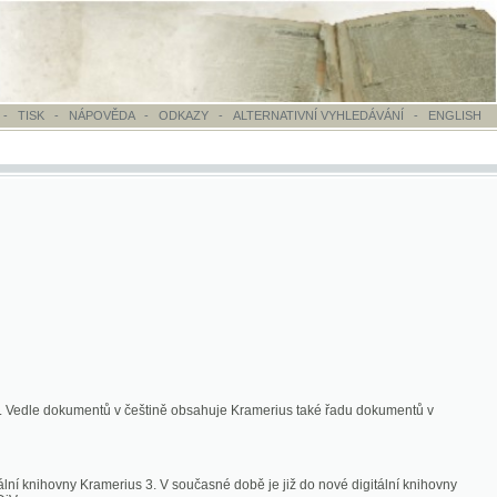
OVĚDA
-
ODKAZY
-
ALTERNATIVNÍ VYHLEDÁVÁNÍ
-
ENGLISH
ntů v češtině obsahuje Kramerius také řadu dokumentů v
merius 3. V současné době je již do nové digitální knihovny