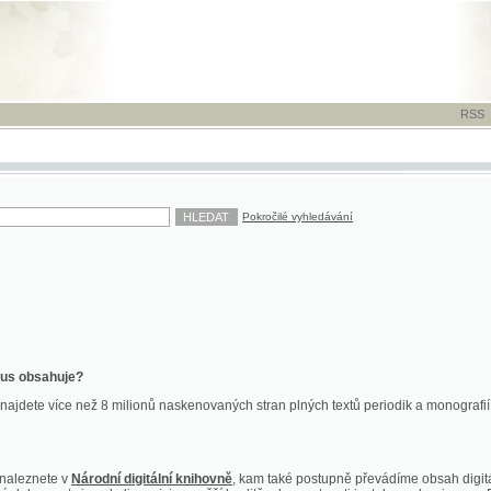
RSS
-
TISK
-
NÁP
Pokročilé vyhledávání
ahuje?
více než 8 milionů naskenovaných stran plných textů periodik a monografií. Vedle dokume
te v
Národní digitální knihovně
, kam také postupně převádíme obsah digitální knihovny Kra
y jsou k dispozici ve vyšší kvalitě a bez nutnosti instalace plug-inu pro DjVu.
znete na
ndk.cz