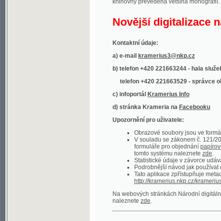
Kontaktní údaje:
a) e-mail
kramerius3@nkp.cz
b) telefon +420 221663244 - hala služeb
(inform
telefon +420 221663529 - správce obsahu
(
c) infoportál
Kramerius Info
d) stránka Krameria na
Facebooku
Upozornění pro uživatele:
Obrazové soubory jsou ve formátu DjVu, p
V souladu se zákonem č. 121/2000 Sb. (
formuláře pro objednání
papírové kopie
.
tomto systému naleznete
zde
.
Statistické údaje v závorce udávají počet t
Podrobnější návod jak používat digitáln
Tato aplikace zpřístupňuje metadata po
http://kramerius.nkp.cz/kramerius/oai
.
Na webových stránkách Národní digitální knihov
naleznete
zde
.
Ukázky zdigitalizovaných dokumentů:
Národní listy