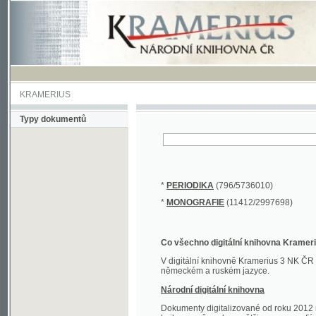
KRAMERIUS
Typy dokumentů
*
PERIODIKA
(796/5736010)
*
MONOGRAFIE
(11412/2997698)
Co všechno digitální knihovna Kramerius obs
V digitální knihovně Kramerius 3 NK ČR najdete 
německém a ruském jazyce.
Národní digitální knihovna
Dokumenty digitalizované od roku 2012 nalezne
knihovny převedena většina monografií. Převedené
Novější digitalizace nale