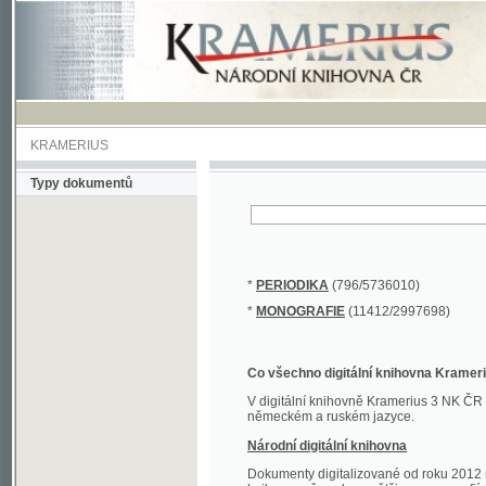
KRAMERIUS
Typy dokumentů
*
PERIODIKA
(796/5736010)
*
MONOGRAFIE
(11412/2997698)
Co všechno digitální knihovna Kramerius obs
V digitální knihovně Kramerius 3 NK ČR najdete 
německém a ruském jazyce.
Národní digitální knihovna
Dokumenty digitalizované od roku 2012 nalezne
knihovny převedena většina monografií. Převedené
Novější digitalizace nale