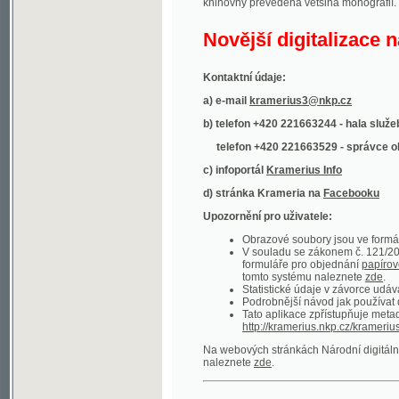
Kontaktní údaje:
a) e-mail
kramerius3@nkp.cz
b) telefon +420 221663244 - hala služeb
(inform
telefon +420 221663529 - správce obsahu
(
c) infoportál
Kramerius Info
d) stránka Krameria na
Facebooku
Upozornění pro uživatele:
Obrazové soubory jsou ve formátu DjVu, p
V souladu se zákonem č. 121/2000 Sb. (
formuláře pro objednání
papírové kopie
.
tomto systému naleznete
zde
.
Statistické údaje v závorce udávají počet t
Podrobnější návod jak používat digitáln
Tato aplikace zpřístupňuje metadata po
http://kramerius.nkp.cz/kramerius/oai
.
Na webových stránkách Národní digitální knihov
naleznete
zde
.
Ukázky zdigitalizovaných dokumentů:
Národní listy